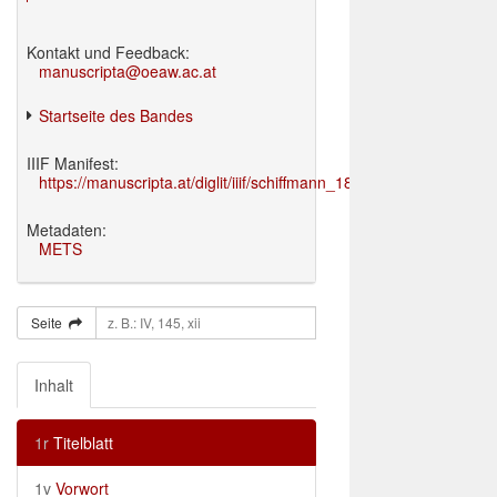
Kontakt und Feedback:
manuscripta@oeaw.ac.at
Startseite des Bandes
IIIF Manifest:
https://manuscripta.at/diglit/iiif/schiffmann_1895/manifest.json
Metadaten:
METS
Seite
Inhalt
1r
Titelblatt
1v
Vorwort