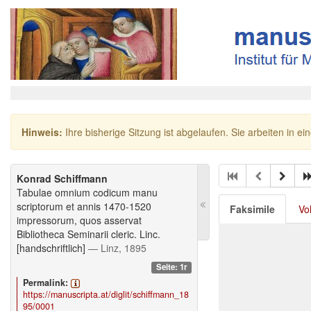
Hinweis:
Ihre bisherige Sitzung ist abgelaufen. Sie arbeiten in ei
Konrad Schiffmann
Tabulae omnium codicum manu
scriptorum et annis 1470-1520
Faksimile
Vo
impressorum, quos asservat
Bibliotheca Seminarii cleric. Linc.
[handschriftlich]
— Linz, 1895
Seite: 1r
Permalink:
https://manuscripta.at/diglit/schiffmann_18
95/0001