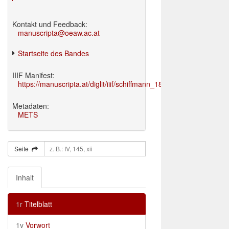
Kontakt und Feedback:
manuscripta@oeaw.ac.at
Startseite des Bandes
IIIF Manifest:
https://manuscripta.at/diglit/iiif/schiffmann_1895/manifest.json
Metadaten:
METS
Seite
Inhalt
1r
Titelblatt
1v
Vorwort