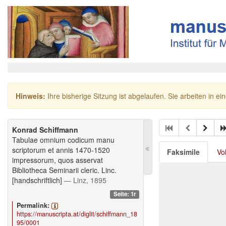
Hinweis:
Ihre bisherige Sitzung ist abgelaufen. Sie arbeiten in ei
Konrad Schiffmann
Tabulae omnium codicum manu
scriptorum et annis 1470-1520
Faksimile
Vo
impressorum, quos asservat
Bibliotheca Seminarii cleric. Linc.
[handschriftlich]
— Linz, 1895
Seite: 1r
Permalink:
https://manuscripta.at/diglit/schiffmann_18
95/0001