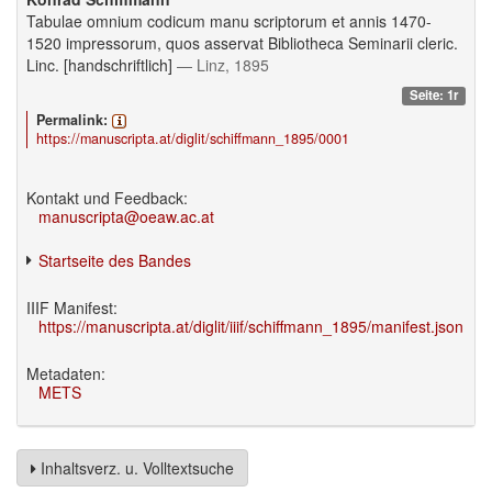
Tabulae omnium codicum manu scriptorum et annis 1470-
1520 impressorum, quos asservat Bibliotheca Seminarii cleric.
Linc. [handschriftlich]
— Linz, 1895
Seite: 1r
Permalink:
https://manuscripta.at/diglit/schiffmann_1895/0001
Kontakt und Feedback:
manuscripta@oeaw.ac.at
Startseite des Bandes
IIIF Manifest:
https://manuscripta.at/diglit/iiif/schiffmann_1895/manifest.json
Metadaten:
METS
Inhaltsverz. u. Volltextsuche