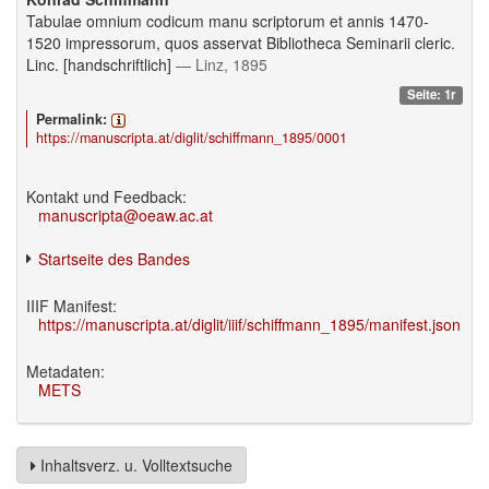
Tabulae omnium codicum manu scriptorum et annis 1470-
1520 impressorum, quos asservat Bibliotheca Seminarii cleric.
Linc. [handschriftlich]
— Linz, 1895
Seite: 1r
Permalink:
https://manuscripta.at/diglit/schiffmann_1895/0001
Kontakt und Feedback:
manuscripta@oeaw.ac.at
Startseite des Bandes
IIIF Manifest:
https://manuscripta.at/diglit/iiif/schiffmann_1895/manifest.json
Metadaten:
METS
Inhaltsverz. u. Volltextsuche