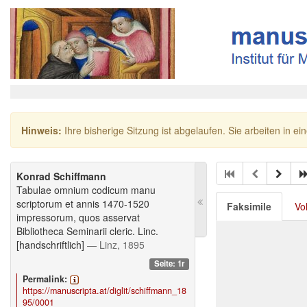
Hinweis:
Ihre bisherige Sitzung ist abgelaufen. Sie arbeiten in ei
Konrad Schiffmann
Tabulae omnium codicum manu
scriptorum et annis 1470-1520
Faksimile
Vo
impressorum, quos asservat
Bibliotheca Seminarii cleric. Linc.
[handschriftlich]
— Linz, 1895
Seite: 1r
Permalink:
https://manuscripta.at/diglit/schiffmann_18
95/0001