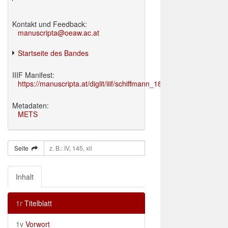
Kontakt und Feedback:
manuscripta@oeaw.ac.at
Startseite des Bandes
IIIF Manifest:
https://manuscripta.at/diglit/iiif/schiffmann_1895/manifest.json
Metadaten:
METS
Seite
Inhalt
1r
Titelblatt
1v
Vorwort