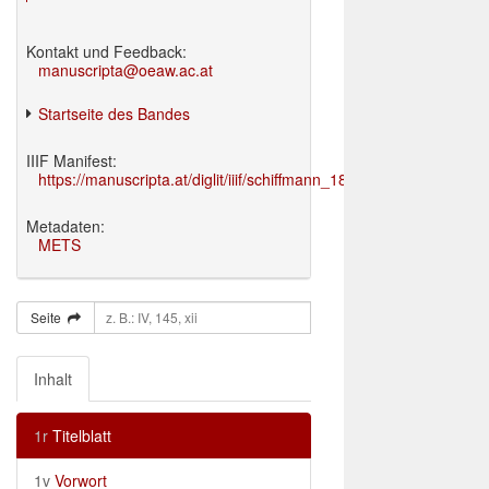
Kontakt und Feedback:
manuscripta@oeaw.ac.at
Startseite des Bandes
IIIF Manifest:
https://manuscripta.at/diglit/iiif/schiffmann_1895/manifest.json
Metadaten:
METS
Seite
Inhalt
1r
Titelblatt
1v
Vorwort