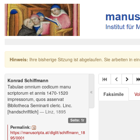
Hinweis:
Ihre bisherige Sitzung ist abgelaufen. Sie arbeiten in ei
Konrad Schiffmann
Tabulae omnium codicum manu
scriptorum et annis 1470-1520
Faksimile
Vo
impressorum, quos asservat
Bibliotheca Seminarii cleric. Linc.
[handschriftlich]
— Linz, 1895
Seite: 1r
Permalink:
https://manuscripta.at/diglit/schiffmann_18
95/0001