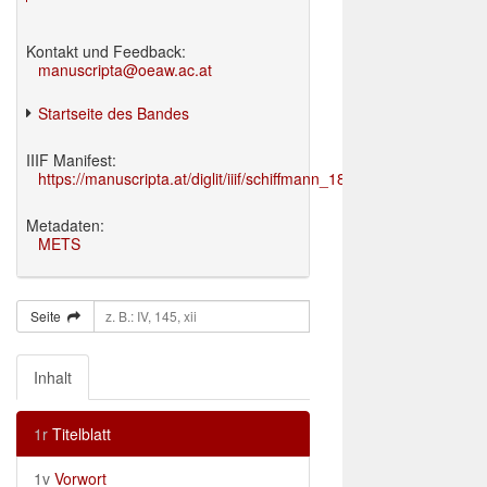
Kontakt und Feedback:
manuscripta@oeaw.ac.at
Startseite des Bandes
IIIF Manifest:
https://manuscripta.at/diglit/iiif/schiffmann_1895/manifest.json
Metadaten:
METS
Seite
Inhalt
1r
Titelblatt
1v
Vorwort