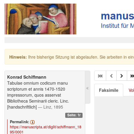
Hinweis:
Ihre bisherige Sitzung ist abgelaufen. Sie arbeiten in ei
Konrad Schiffmann
Tabulae omnium codicum manu
scriptorum et annis 1470-1520
Faksimile
Vo
impressorum, quos asservat
Bibliotheca Seminarii cleric. Linc.
[handschriftlich]
— Linz, 1895
Seite: 1r
Permalink:
https://manuscripta.at/diglit/schiffmann_18
95/0001