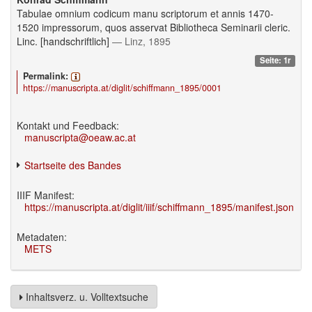
Tabulae omnium codicum manu scriptorum et annis 1470-
1520 impressorum, quos asservat Bibliotheca Seminarii cleric.
Linc. [handschriftlich]
— Linz, 1895
Seite: 1r
Permalink:
https://manuscripta.at/diglit/schiffmann_1895/0001
Kontakt und Feedback:
manuscripta@oeaw.ac.at
Startseite des Bandes
IIIF Manifest:
https://manuscripta.at/diglit/iiif/schiffmann_1895/manifest.json
Metadaten:
METS
Inhaltsverz. u. Volltextsuche