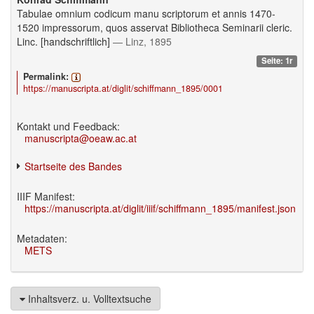
Tabulae omnium codicum manu scriptorum et annis 1470-
1520 impressorum, quos asservat Bibliotheca Seminarii cleric.
Linc. [handschriftlich]
— Linz, 1895
Seite: 1r
Permalink:
https://manuscripta.at/diglit/schiffmann_1895/0001
Kontakt und Feedback:
manuscripta@oeaw.ac.at
Startseite des Bandes
IIIF Manifest:
https://manuscripta.at/diglit/iiif/schiffmann_1895/manifest.json
Metadaten:
METS
Inhaltsverz. u. Volltextsuche