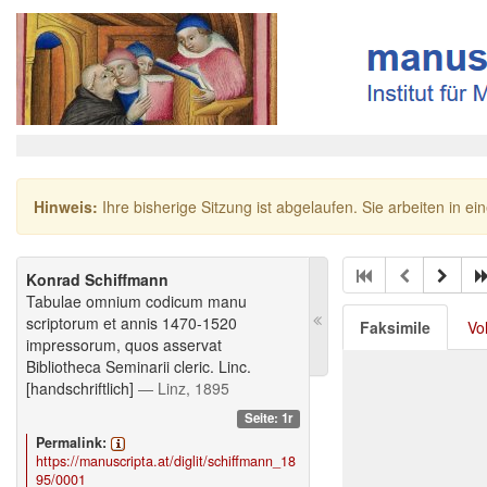
Hinweis:
Ihre bisherige Sitzung ist abgelaufen. Sie arbeiten in ei
Konrad Schiffmann
Tabulae omnium codicum manu
scriptorum et annis 1470-1520
Faksimile
Vo
impressorum, quos asservat
Bibliotheca Seminarii cleric. Linc.
[handschriftlich]
— Linz, 1895
Seite: 1r
Permalink:
https://manuscripta.at/diglit/schiffmann_18
95/0001