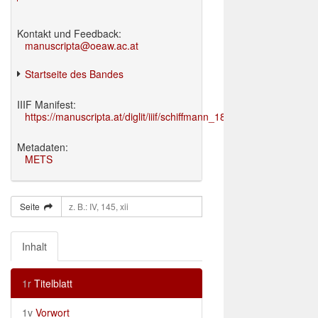
Kontakt und Feedback:
manuscripta@oeaw.ac.at
Startseite des Bandes
IIIF Manifest:
https://manuscripta.at/diglit/iiif/schiffmann_1895/manifest.json
Metadaten:
METS
Seite
Inhalt
1r
Titelblatt
1v
Vorwort