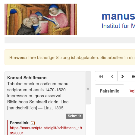
Hinweis:
Ihre bisherige Sitzung ist abgelaufen. Sie arbeiten in ei
Konrad Schiffmann
Tabulae omnium codicum manu
scriptorum et annis 1470-1520
Faksimile
Vo
impressorum, quos asservat
Bibliotheca Seminarii cleric. Linc.
[handschriftlich]
— Linz, 1895
Seite: 1r
Permalink:
https://manuscripta.at/diglit/schiffmann_18
95/0001