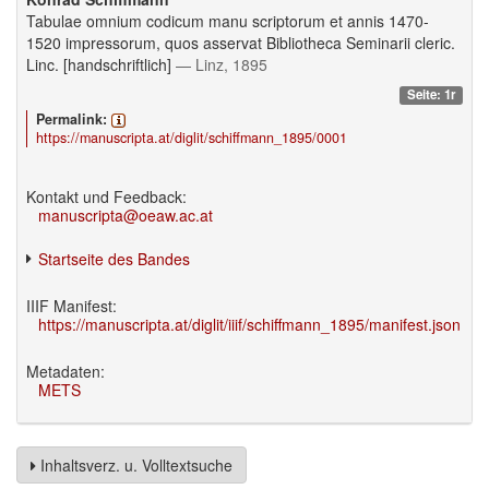
Tabulae omnium codicum manu scriptorum et annis 1470-
1520 impressorum, quos asservat Bibliotheca Seminarii cleric.
Linc. [handschriftlich]
— Linz, 1895
Seite: 1r
Permalink:
https://manuscripta.at/diglit/schiffmann_1895/0001
Kontakt und Feedback:
manuscripta@oeaw.ac.at
Startseite des Bandes
IIIF Manifest:
https://manuscripta.at/diglit/iiif/schiffmann_1895/manifest.json
Metadaten:
METS
Inhaltsverz. u. Volltextsuche