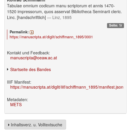
Tabulae omnium codicum manu scriptorum et annis 1470-
1520 impressorum, quos asservat Bibliotheca Seminarii cleric.
Linc. [handschriftlich]
— Linz, 1895
Seite: 1r
Permalink:
https://manuscripta.at/diglit/schiffmann_1895/0001
Kontakt und Feedback:
manuscripta@oeaw.ac.at
Startseite des Bandes
IIIF Manifest:
https://manuscripta.at/diglit/iiif/schiffmann_1895/manifest.json
Metadaten:
METS
Inhaltsverz. u. Volltextsuche