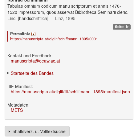
Tabulae omnium codicum manu scriptorum et annis 1470-
1520 impressorum, quos asservat Bibliotheca Seminarii cleric.
Linc. [handschriftlich]
— Linz, 1895
Seite: 1r
Permalink:
https://manuscripta.at/diglit/schiffmann_1895/0001
Kontakt und Feedback:
manuscripta@oeaw.ac.at
Startseite des Bandes
IIIF Manifest:
https://manuscripta.at/diglit/iiif/schiffmann_1895/manifest.json
Metadaten:
METS
Inhaltsverz. u. Volltextsuche