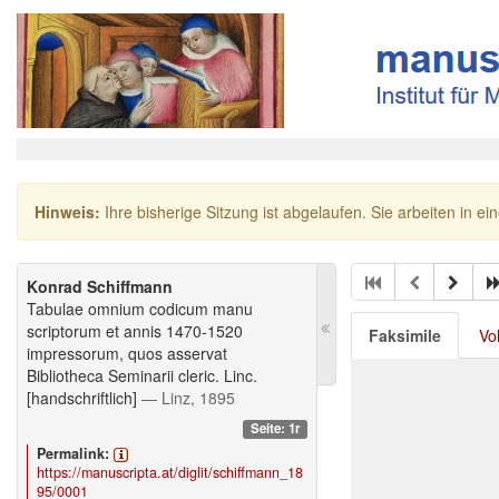
Hinweis:
Ihre bisherige Sitzung ist abgelaufen. Sie arbeiten in ei
Konrad Schiffmann
Tabulae omnium codicum manu
scriptorum et annis 1470-1520
Faksimile
Vo
impressorum, quos asservat
Bibliotheca Seminarii cleric. Linc.
[handschriftlich]
— Linz, 1895
Seite: 1r
Permalink:
https://manuscripta.at/diglit/schiffmann_18
95/0001