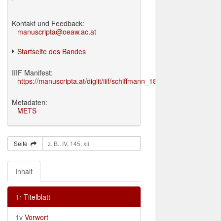
Kontakt und Feedback:
manuscripta@oeaw.ac.at
Startseite des Bandes
IIIF Manifest:
https://manuscripta.at/diglit/iiif/schiffmann_1895/manifest.json
Metadaten:
METS
Seite
Inhalt
1r
Titelblatt
1v
Vorwort