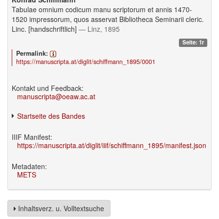
Tabulae omnium codicum manu scriptorum et annis 1470-
1520 impressorum, quos asservat Bibliotheca Seminarii cleric.
Linc. [handschriftlich]
— Linz, 1895
Seite: 1r
Permalink:
https://manuscripta.at/diglit/schiffmann_1895/0001
Kontakt und Feedback:
manuscripta@oeaw.ac.at
Startseite des Bandes
IIIF Manifest:
https://manuscripta.at/diglit/iiif/schiffmann_1895/manifest.json
Metadaten:
METS
Inhaltsverz. u. Volltextsuche