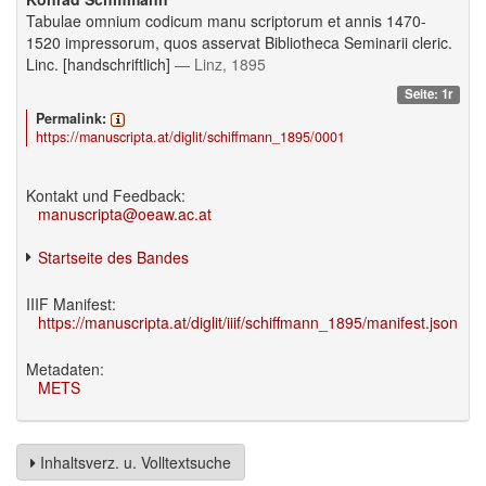
Tabulae omnium codicum manu scriptorum et annis 1470-
1520 impressorum, quos asservat Bibliotheca Seminarii cleric.
Linc. [handschriftlich]
— Linz, 1895
Seite: 1r
Permalink:
https://manuscripta.at/diglit/schiffmann_1895/0001
Kontakt und Feedback:
manuscripta@oeaw.ac.at
Startseite des Bandes
IIIF Manifest:
https://manuscripta.at/diglit/iiif/schiffmann_1895/manifest.json
Metadaten:
METS
Inhaltsverz. u. Volltextsuche