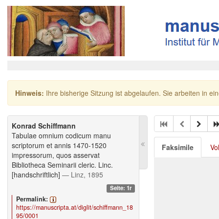
Hinweis:
Ihre bisherige Sitzung ist abgelaufen. Sie arbeiten in ei
Konrad Schiffmann
Tabulae omnium codicum manu
scriptorum et annis 1470-1520
Faksimile
Vo
impressorum, quos asservat
Bibliotheca Seminarii cleric. Linc.
[handschriftlich]
— Linz, 1895
Seite: 1r
Permalink:
https://manuscripta.at/diglit/schiffmann_18
95/0001