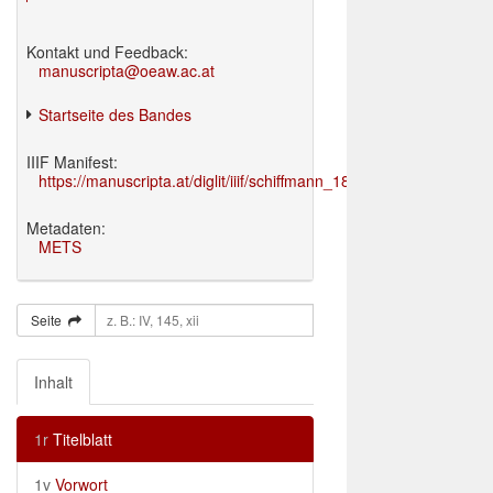
Kontakt und Feedback:
manuscripta@oeaw.ac.at
Startseite des Bandes
IIIF Manifest:
https://manuscripta.at/diglit/iiif/schiffmann_1895/manifest.json
Metadaten:
METS
Seite
Inhalt
1r
Titelblatt
1v
Vorwort