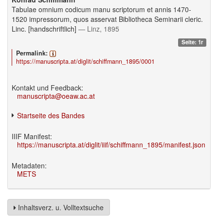
Tabulae omnium codicum manu scriptorum et annis 1470-
1520 impressorum, quos asservat Bibliotheca Seminarii cleric.
Linc. [handschriftlich]
— Linz, 1895
Seite: 1r
Permalink:
https://manuscripta.at/diglit/schiffmann_1895/0001
Kontakt und Feedback:
manuscripta@oeaw.ac.at
Startseite des Bandes
IIIF Manifest:
https://manuscripta.at/diglit/iiif/schiffmann_1895/manifest.json
Metadaten:
METS
Inhaltsverz. u. Volltextsuche