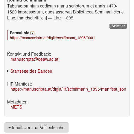
Tabulae omnium codicum manu scriptorum et annis 1470-
1520 impressorum, quos asservat Bibliotheca Seminarii cleric.
Linc. [handschriftlich]
— Linz, 1895
Seite: 1r
Permalink:
https://manuscripta.at/diglit/schiffmann_1895/0001
Kontakt und Feedback:
manuscripta@oeaw.ac.at
Startseite des Bandes
IIIF Manifest:
https://manuscripta.at/diglit/iiif/schiffmann_1895/manifest.json
Metadaten:
METS
Inhaltsverz. u. Volltextsuche