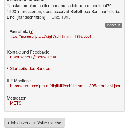
Tabulae omnium codicum manu scriptorum et annis 1470-
1520 impressorum, quos asservat Bibliotheca Seminarii cleric.
Linc. [handschriftlich]
— Linz, 1895
Seite: 1r
Permalink:
https://manuscripta.at/diglit/schiffmann_1895/0001
Kontakt und Feedback:
manuscripta@oeaw.ac.at
Startseite des Bandes
IIIF Manifest:
https://manuscripta.at/diglit/iiif/schiffmann_1895/manifest.json
Metadaten:
METS
Inhaltsverz. u. Volltextsuche