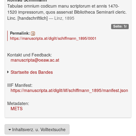
Tabulae omnium codicum manu scriptorum et annis 1470-
1520 impressorum, quos asservat Bibliotheca Seminarii cleric.
Linc. [handschriftlich]
— Linz, 1895
Seite: 1r
Permalink:
https://manuscripta.at/diglit/schiffmann_1895/0001
Kontakt und Feedback:
manuscripta@oeaw.ac.at
Startseite des Bandes
IIIF Manifest:
https://manuscripta.at/diglit/iiif/schiffmann_1895/manifest.json
Metadaten:
METS
Inhaltsverz. u. Volltextsuche