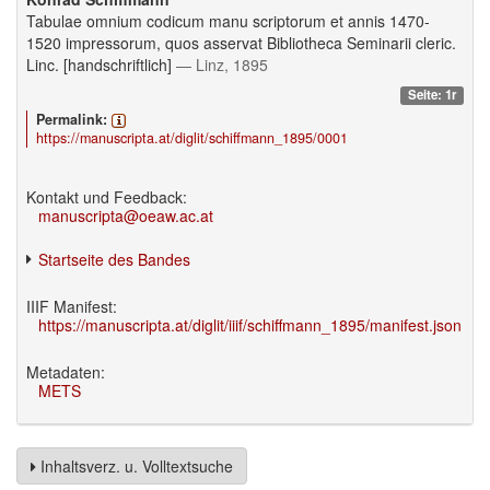
Tabulae omnium codicum manu scriptorum et annis 1470-
1520 impressorum, quos asservat Bibliotheca Seminarii cleric.
Linc. [handschriftlich]
— Linz, 1895
Seite: 1r
Permalink:
https://manuscripta.at/diglit/schiffmann_1895/0001
Kontakt und Feedback:
manuscripta@oeaw.ac.at
Startseite des Bandes
IIIF Manifest:
https://manuscripta.at/diglit/iiif/schiffmann_1895/manifest.json
Metadaten:
METS
Inhaltsverz. u. Volltextsuche