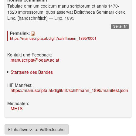
Tabulae omnium codicum manu scriptorum et annis 1470-
1520 impressorum, quos asservat Bibliotheca Seminarii cleric.
Linc. [handschriftlich]
— Linz, 1895
Seite: 1r
Permalink:
https://manuscripta.at/diglit/schiffmann_1895/0001
Kontakt und Feedback:
manuscripta@oeaw.ac.at
Startseite des Bandes
IIIF Manifest:
https://manuscripta.at/diglit/iiif/schiffmann_1895/manifest.json
Metadaten:
METS
Inhaltsverz. u. Volltextsuche