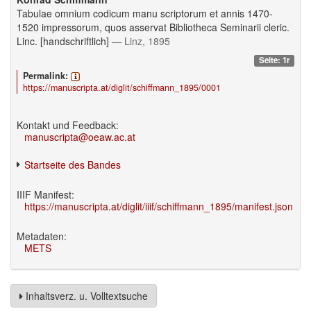
Tabulae omnium codicum manu scriptorum et annis 1470-
1520 impressorum, quos asservat Bibliotheca Seminarii cleric.
Linc. [handschriftlich]
— Linz, 1895
Seite: 1r
Permalink:
https://manuscripta.at/diglit/schiffmann_1895/0001
Kontakt und Feedback:
manuscripta@oeaw.ac.at
Startseite des Bandes
IIIF Manifest:
https://manuscripta.at/diglit/iiif/schiffmann_1895/manifest.json
Metadaten:
METS
Inhaltsverz. u. Volltextsuche