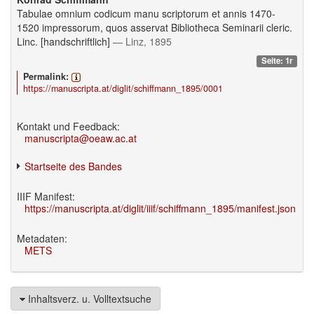
Tabulae omnium codicum manu scriptorum et annis 1470-
1520 impressorum, quos asservat Bibliotheca Seminarii cleric.
Linc. [handschriftlich]
— Linz, 1895
Seite: 1r
Permalink:
https://manuscripta.at/diglit/schiffmann_1895/0001
Kontakt und Feedback:
manuscripta@oeaw.ac.at
Startseite des Bandes
IIIF Manifest:
https://manuscripta.at/diglit/iiif/schiffmann_1895/manifest.json
Metadaten:
METS
Inhaltsverz. u. Volltextsuche