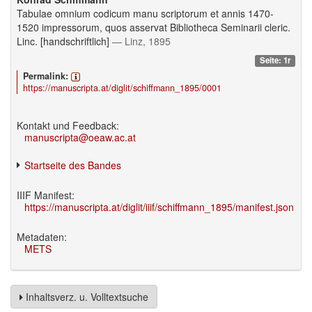
Tabulae omnium codicum manu scriptorum et annis 1470-
1520 impressorum, quos asservat Bibliotheca Seminarii cleric.
Linc. [handschriftlich]
— Linz, 1895
Seite: 1r
Permalink:
https://manuscripta.at/diglit/schiffmann_1895/0001
Kontakt und Feedback:
manuscripta@oeaw.ac.at
Startseite des Bandes
IIIF Manifest:
https://manuscripta.at/diglit/iiif/schiffmann_1895/manifest.json
Metadaten:
METS
Inhaltsverz. u. Volltextsuche