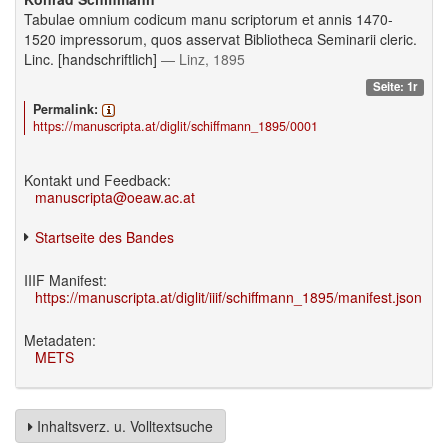
Tabulae omnium codicum manu scriptorum et annis 1470-
1520 impressorum, quos asservat Bibliotheca Seminarii cleric.
Linc. [handschriftlich]
— Linz, 1895
Seite: 1r
Permalink:
https://manuscripta.at/diglit/schiffmann_1895/0001
Kontakt und Feedback:
manuscripta@oeaw.ac.at
Startseite des Bandes
IIIF Manifest:
https://manuscripta.at/diglit/iiif/schiffmann_1895/manifest.json
Metadaten:
METS
Inhaltsverz. u. Volltextsuche