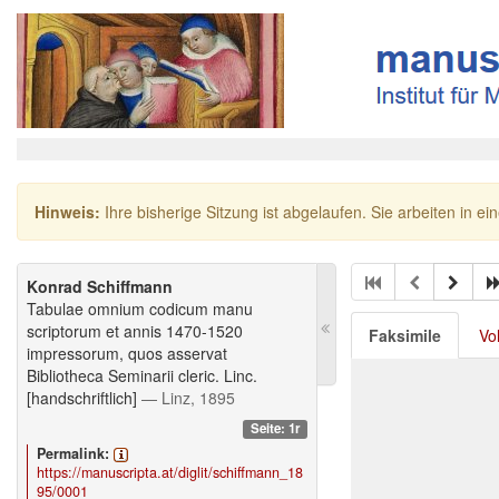
Hinweis:
Ihre bisherige Sitzung ist abgelaufen. Sie arbeiten in ei
Konrad Schiffmann
Tabulae omnium codicum manu
scriptorum et annis 1470-1520
Faksimile
Vo
impressorum, quos asservat
Bibliotheca Seminarii cleric. Linc.
[handschriftlich]
— Linz, 1895
Seite: 1r
Permalink:
https://manuscripta.at/diglit/schiffmann_18
95/0001