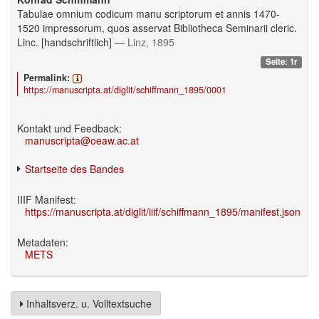
Tabulae omnium codicum manu scriptorum et annis 1470-
1520 impressorum, quos asservat Bibliotheca Seminarii cleric.
Linc. [handschriftlich]
— Linz, 1895
Seite: 1r
Permalink:
https://manuscripta.at/diglit/schiffmann_1895/0001
Kontakt und Feedback:
manuscripta@oeaw.ac.at
Startseite des Bandes
IIIF Manifest:
https://manuscripta.at/diglit/iiif/schiffmann_1895/manifest.json
Metadaten:
METS
Inhaltsverz. u. Volltextsuche