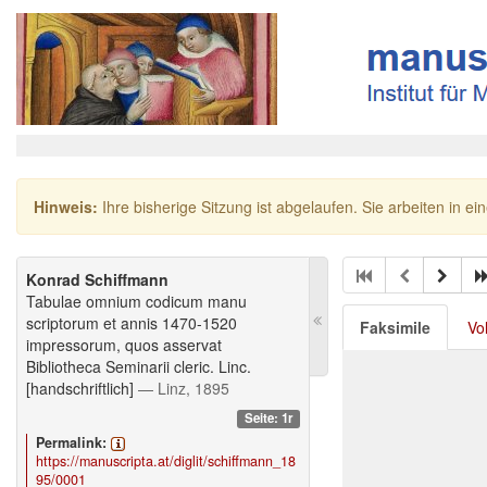
Hinweis:
Ihre bisherige Sitzung ist abgelaufen. Sie arbeiten in ei
Konrad Schiffmann
Tabulae omnium codicum manu
scriptorum et annis 1470-1520
Faksimile
Vo
impressorum, quos asservat
Bibliotheca Seminarii cleric. Linc.
[handschriftlich]
— Linz, 1895
Seite: 1r
Permalink:
https://manuscripta.at/diglit/schiffmann_18
95/0001