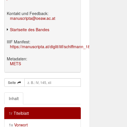
Kontakt und Feedback:
manuscripta@oeaw.ac.at
Startseite des Bandes
IIIF Manifest:
https://manuscripta.at/diglit/iiif/schiffmann_1895/manifest.json
Metadaten:
METS
Seite
Inhalt
1r
Titelblatt
1v
Vorwort