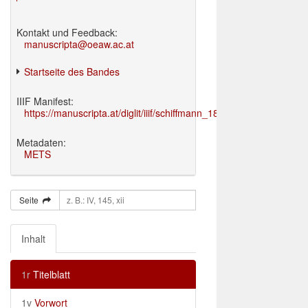
Kontakt und Feedback:
manuscripta@oeaw.ac.at
Startseite des Bandes
IIIF Manifest:
https://manuscripta.at/diglit/iiif/schiffmann_1895/manifest.json
Metadaten:
METS
Seite
Inhalt
1r
Titelblatt
1v
Vorwort