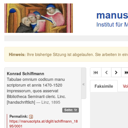
Hinweis:
Ihre bisherige Sitzung ist abgelaufen. Sie arbeiten in ei
Konrad Schiffmann
Tabulae omnium codicum manu
scriptorum et annis 1470-1520
Faksimile
Vo
impressorum, quos asservat
Bibliotheca Seminarii cleric. Linc.
[handschriftlich]
— Linz, 1895
Seite: 1r
Permalink:
https://manuscripta.at/diglit/schiffmann_18
95/0001