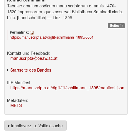
Tabulae omnium codicum manu scriptorum et annis 1470-
1520 impressorum, quos asservat Bibliotheca Seminarii cleric.
Linc. [handschriftlich]
— Linz, 1895
Seite: 1r
Permalink:
https://manuscripta.at/diglit/schiffmann_1895/0001
Kontakt und Feedback:
manuscripta@oeaw.ac.at
Startseite des Bandes
IIIF Manifest:
https://manuscripta.at/diglit/iiif/schiffmann_1895/manifest.json
Metadaten:
METS
Inhaltsverz. u. Volltextsuche