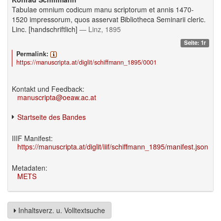
Tabulae omnium codicum manu scriptorum et annis 1470-
1520 impressorum, quos asservat Bibliotheca Seminarii cleric.
Linc. [handschriftlich]
— Linz, 1895
Seite: 1r
Permalink:
https://manuscripta.at/diglit/schiffmann_1895/0001
Kontakt und Feedback:
manuscripta@oeaw.ac.at
Startseite des Bandes
IIIF Manifest:
https://manuscripta.at/diglit/iiif/schiffmann_1895/manifest.json
Metadaten:
METS
Inhaltsverz. u. Volltextsuche