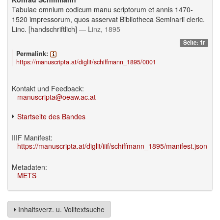
Tabulae omnium codicum manu scriptorum et annis 1470-
1520 impressorum, quos asservat Bibliotheca Seminarii cleric.
Linc. [handschriftlich]
— Linz, 1895
Seite: 1r
Permalink:
https://manuscripta.at/diglit/schiffmann_1895/0001
Kontakt und Feedback:
manuscripta@oeaw.ac.at
Startseite des Bandes
IIIF Manifest:
https://manuscripta.at/diglit/iiif/schiffmann_1895/manifest.json
Metadaten:
METS
Inhaltsverz. u. Volltextsuche