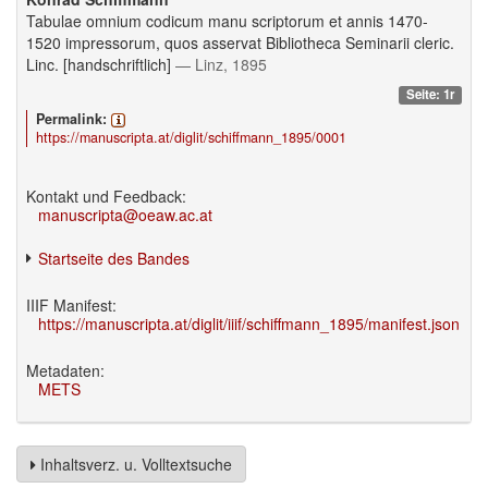
Tabulae omnium codicum manu scriptorum et annis 1470-
1520 impressorum, quos asservat Bibliotheca Seminarii cleric.
Linc. [handschriftlich]
— Linz, 1895
Seite: 1r
Permalink:
https://manuscripta.at/diglit/schiffmann_1895/0001
Kontakt und Feedback:
manuscripta@oeaw.ac.at
Startseite des Bandes
IIIF Manifest:
https://manuscripta.at/diglit/iiif/schiffmann_1895/manifest.json
Metadaten:
METS
Inhaltsverz. u. Volltextsuche