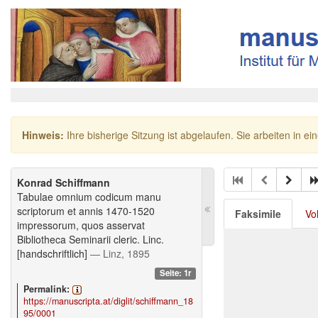
Hinweis:
Ihre bisherige Sitzung ist abgelaufen. Sie arbeiten in ei
Konrad Schiffmann
Tabulae omnium codicum manu
scriptorum et annis 1470-1520
Faksimile
Vo
impressorum, quos asservat
Bibliotheca Seminarii cleric. Linc.
[handschriftlich]
— Linz, 1895
Seite: 1r
Permalink:
https://manuscripta.at/diglit/schiffmann_18
95/0001