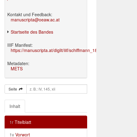
Kontakt und Feedback:
manuscripta@oeaw.ac.at
Startseite des Bandes
IIIF Manifest:
https://manuscripta.at/diglit/iiif/schiffmann_1895/manifest.json
Metadaten:
METS
Seite
Inhalt
1r
Titelblatt
1v
Vorwort