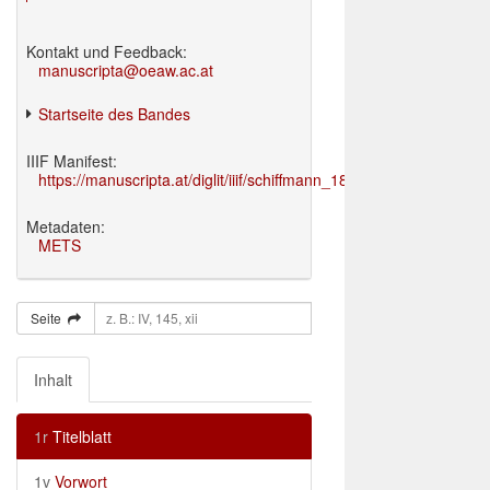
Kontakt und Feedback:
manuscripta@oeaw.ac.at
Startseite des Bandes
IIIF Manifest:
https://manuscripta.at/diglit/iiif/schiffmann_1895/manifest.json
Metadaten:
METS
Seite
Inhalt
1r
Titelblatt
1v
Vorwort