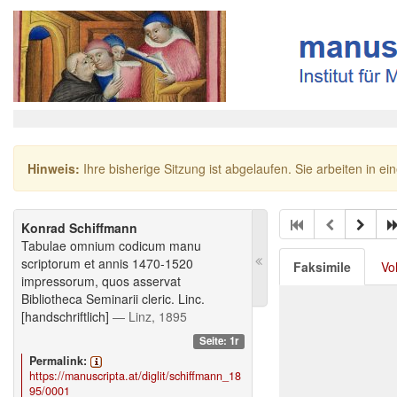
Hinweis:
Ihre bisherige Sitzung ist abgelaufen. Sie arbeiten in ei
Konrad Schiffmann
Tabulae omnium codicum manu
scriptorum et annis 1470-1520
Faksimile
Vo
impressorum, quos asservat
Bibliotheca Seminarii cleric. Linc.
[handschriftlich]
— Linz, 1895
Seite: 1r
Permalink:
https://manuscripta.at/diglit/schiffmann_18
95/0001