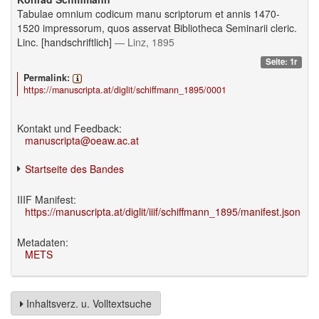
Tabulae omnium codicum manu scriptorum et annis 1470-
1520 impressorum, quos asservat Bibliotheca Seminarii cleric.
Linc. [handschriftlich]
— Linz, 1895
Seite: 1r
Permalink:
https://manuscripta.at/diglit/schiffmann_1895/0001
Kontakt und Feedback:
manuscripta@oeaw.ac.at
Startseite des Bandes
IIIF Manifest:
https://manuscripta.at/diglit/iiif/schiffmann_1895/manifest.json
Metadaten:
METS
Inhaltsverz. u. Volltextsuche