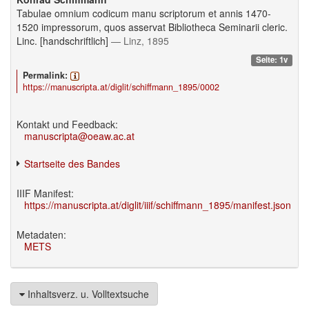
Tabulae omnium codicum manu scriptorum et annis 1470-
1520 impressorum, quos asservat Bibliotheca Seminarii cleric.
Linc. [handschriftlich]
— Linz, 1895
Seite: 1v
Permalink:
https://manuscripta.at/diglit/schiffmann_1895/0002
Kontakt und Feedback:
manuscripta@oeaw.ac.at
Startseite des Bandes
IIIF Manifest:
https://manuscripta.at/diglit/iiif/schiffmann_1895/manifest.json
Metadaten:
METS
Inhaltsverz. u. Volltextsuche