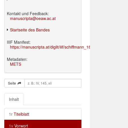
Kontakt und Feedback:
manuscripta@oeaw.ac.at
Startseite des Bandes
IIIF Manifest:
https://manuscripta.at/diglit/iiif/schiffmann_1895/manifest.json
Metadaten:
METS
Seite
Inhalt
1r
Titelblatt
1v
Vorwort