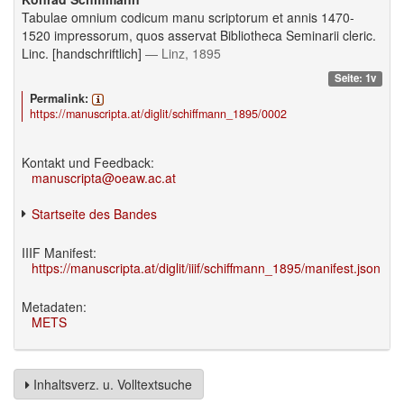
Tabulae omnium codicum manu scriptorum et annis 1470-
1520 impressorum, quos asservat Bibliotheca Seminarii cleric.
Linc. [handschriftlich]
— Linz, 1895
Seite: 1v
Permalink:
https://manuscripta.at/diglit/schiffmann_1895/0002
Kontakt und Feedback:
manuscripta@oeaw.ac.at
Startseite des Bandes
IIIF Manifest:
https://manuscripta.at/diglit/iiif/schiffmann_1895/manifest.json
Metadaten:
METS
Inhaltsverz. u. Volltextsuche