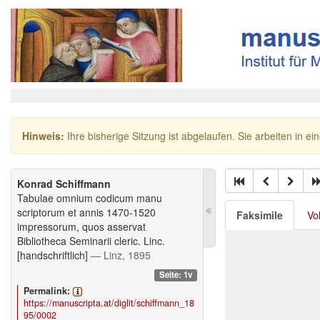
Hinweis:
Ihre bisherige Sitzung ist abgelaufen. Sie arbeiten in ei
Konrad Schiffmann
Tabulae omnium codicum manu
scriptorum et annis 1470-1520
Faksimile
Vo
impressorum, quos asservat
Bibliotheca Seminarii cleric. Linc.
[handschriftlich]
— Linz, 1895
Seite: 1v
Permalink:
https://manuscripta.at/diglit/schiffmann_18
95/0002