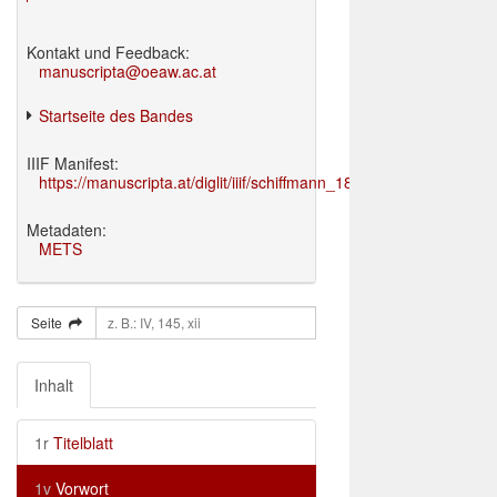
Kontakt und Feedback:
manuscripta@oeaw.ac.at
Startseite des Bandes
IIIF Manifest:
https://manuscripta.at/diglit/iiif/schiffmann_1895/manifest.json
Metadaten:
METS
Seite
Inhalt
1r
Titelblatt
1v
Vorwort