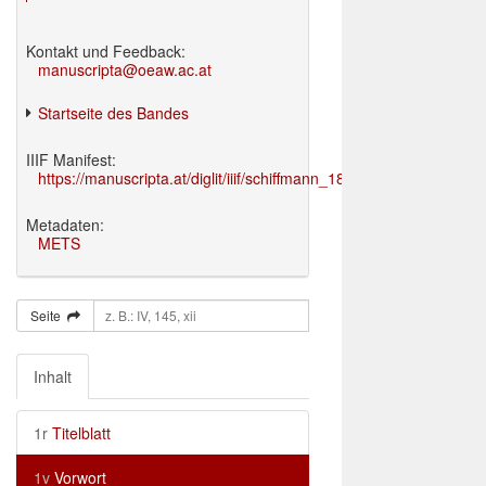
Kontakt und Feedback:
manuscripta@oeaw.ac.at
Startseite des Bandes
IIIF Manifest:
https://manuscripta.at/diglit/iiif/schiffmann_1895/manifest.json
Metadaten:
METS
Seite
Inhalt
1r
Titelblatt
1v
Vorwort