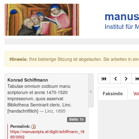
Hinweis:
Ihre bisherige Sitzung ist abgelaufen. Sie arbeiten in ei
Konrad Schiffmann
Tabulae omnium codicum manu
scriptorum et annis 1470-1520
Faksimile
Vo
impressorum, quos asservat
Bibliotheca Seminarii cleric. Linc.
[handschriftlich]
— Linz, 1895
Seite: 1v
Permalink:
https://manuscripta.at/diglit/schiffmann_18
95/0002