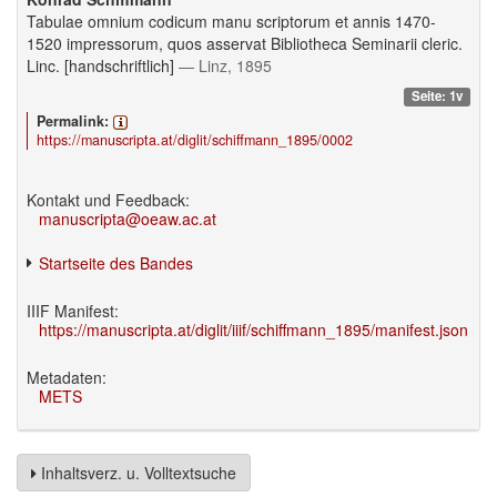
Tabulae omnium codicum manu scriptorum et annis 1470-
1520 impressorum, quos asservat Bibliotheca Seminarii cleric.
Linc. [handschriftlich]
— Linz, 1895
Seite: 1v
Permalink:
https://manuscripta.at/diglit/schiffmann_1895/0002
Kontakt und Feedback:
manuscripta@oeaw.ac.at
Startseite des Bandes
IIIF Manifest:
https://manuscripta.at/diglit/iiif/schiffmann_1895/manifest.json
Metadaten:
METS
Inhaltsverz. u. Volltextsuche