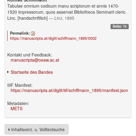
Tabulae omnium codicum manu scriptorum et annis 1470-
1520 impressorum, quos asservat Bibliotheca Seminarii cleric.
Linc. [handschriftlich]
— Linz, 1895
Seite: 1v
Permalink:
https://manuscripta.at/diglit/schiffmann_1895/0002
Kontakt und Feedback:
manuscripta@oeaw.ac.at
Startseite des Bandes
IIIF Manifest:
https://manuscripta.at/diglit/iiif/schiffmann_1895/manifest.json
Metadaten:
METS
Inhaltsverz. u. Volltextsuche