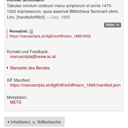
Tabulae omnium codicum manu scriptorum et annis 1470-
1520 impressorum, quos asservat Bibliotheca Seminarii cleric.
Linc. [handschriftlich]
— Linz, 1895
Seite: 1v
Permalink:
https://manuscripta.at/diglit/schiffmann_1895/0002
Kontakt und Feedback:
manuscripta@oeaw.ac.at
Startseite des Bandes
IIIF Manifest:
https://manuscripta.at/diglit/iiif/schiffmann_1895/manifest.json
Metadaten:
METS
Inhaltsverz. u. Volltextsuche