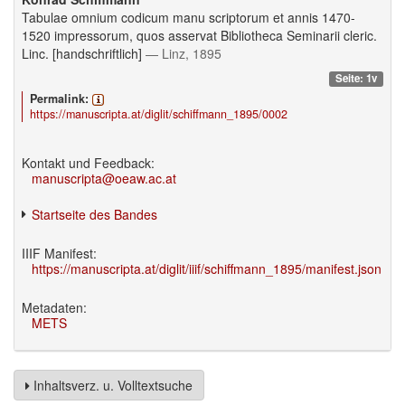
Tabulae omnium codicum manu scriptorum et annis 1470-
1520 impressorum, quos asservat Bibliotheca Seminarii cleric.
Linc. [handschriftlich]
— Linz, 1895
Seite: 1v
Permalink:
https://manuscripta.at/diglit/schiffmann_1895/0002
Kontakt und Feedback:
manuscripta@oeaw.ac.at
Startseite des Bandes
IIIF Manifest:
https://manuscripta.at/diglit/iiif/schiffmann_1895/manifest.json
Metadaten:
METS
Inhaltsverz. u. Volltextsuche