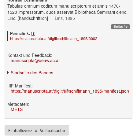
Tabulae omnium codicum manu scriptorum et annis 1470-
1520 impressorum, quos asservat Bibliotheca Seminarii cleric.
Linc. [handschriftlich]
— Linz, 1895
Seite: 1v
Permalink:
https://manuscripta.at/diglit/schiffmann_1895/0002
Kontakt und Feedback:
manuscripta@oeaw.ac.at
Startseite des Bandes
IIIF Manifest:
https://manuscripta.at/diglit/iiif/schiffmann_1895/manifest.json
Metadaten:
METS
Inhaltsverz. u. Volltextsuche