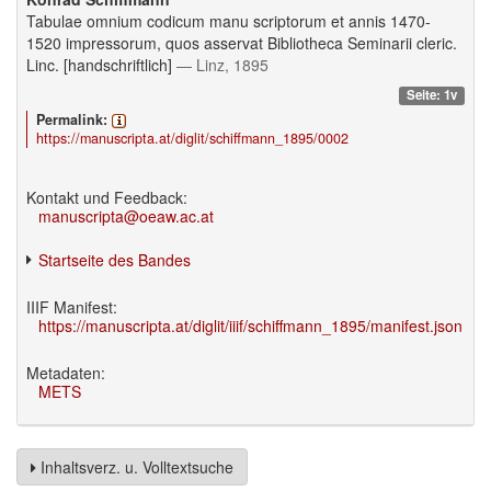
Tabulae omnium codicum manu scriptorum et annis 1470-
1520 impressorum, quos asservat Bibliotheca Seminarii cleric.
Linc. [handschriftlich]
— Linz, 1895
Seite: 1v
Permalink:
https://manuscripta.at/diglit/schiffmann_1895/0002
Kontakt und Feedback:
manuscripta@oeaw.ac.at
Startseite des Bandes
IIIF Manifest:
https://manuscripta.at/diglit/iiif/schiffmann_1895/manifest.json
Metadaten:
METS
Inhaltsverz. u. Volltextsuche